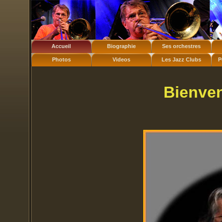
Accueil
Biographie
Ses orchestres
Photos
Videos
Les Jazz Clubs
P
Bienvenu