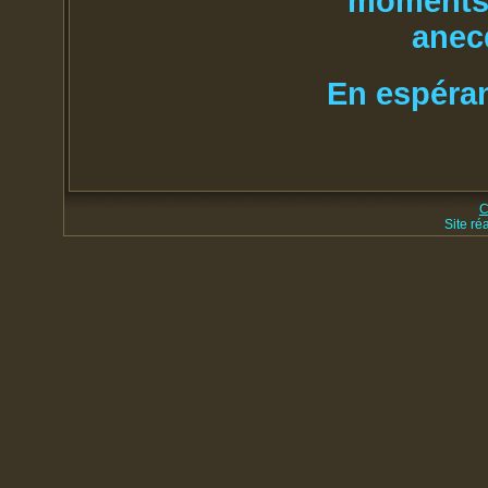
moments f
anecd
En espéran
C
Site ré